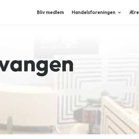
Bliv medlem
Handelsforeningen
Æres
dvangen