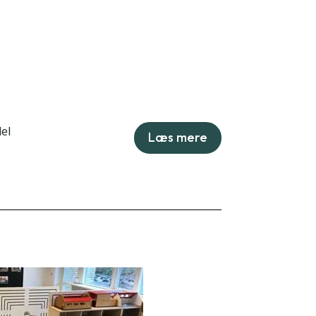
del
Læs mere