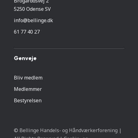
Brogårddsvej 2
5250 Odense SV
info@bellinge.dk
61 77 40 27
Genveje
Bliv medlem
Medlemmer
Bestyrelsen
© Bellinge Handels- og Håndværkerforening |